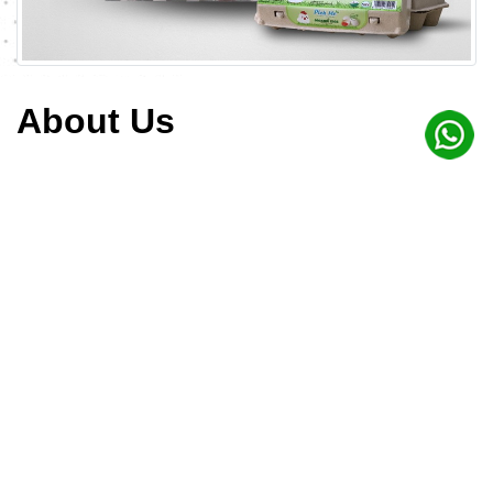
About Us
Kami adalah perusahaan yang bergerak di bidang
telur beserta dengan olahannya dengan lokasi
peternakan di Jawa Timur yang telah beroperasi
sejak tahun 1995. Perusahaan kami melayani
kebutuhan telur untuk pesanan pabrik, horeca serta
dapat melayani kebutuhan private brand klien,
distributors dan re-sellers.
Brand telur pack premium yang kami pasarkan di
jabodetabek adalah “PICK ME” dengan total varian